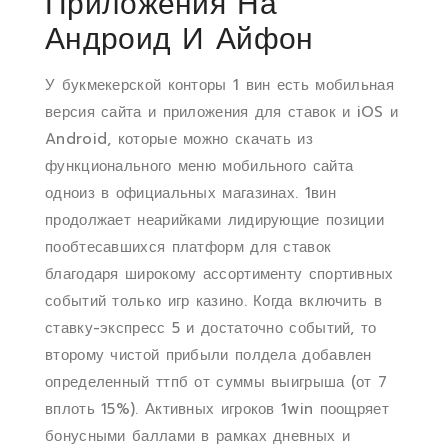
Приложения На
Андроид И Айфон
У букмекерской конторы 1 вин есть мобильная
версия сайта и приложения для ставок и iOS и
Android, которые можно скачать из
функционального меню мобильного сайта
одноиз в официальных магазинах. 1вин
продолжает неарийками лидирующие позиции
пообтесавшихся платформ для ставок
благодаря широкому ассортименту спортивных
событий только игр казино. Когда включить в
ставку-экспресс 5 и достаточно событий, то
второму чистой прибыли полдела добавлен
определенный ттпб от суммы выигрыша (от 7
вплоть 15%). Активных игроков 1win поощряет
бонусными баллами в рамках дневных и