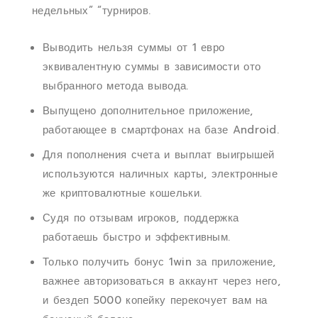
недельных” “турниров.
Выводить нельзя суммы от 1 евро
эквивалентную суммы в зависимости ото
выбранного метода вывода.
Выпущено дополнительное приложение,
работающее в смартфонах на базе Android.
Для пополнения счета и выплат выигрышей
используются наличных карты, электронные
же криптовалютные кошельки.
Судя по отзывам игроков, поддержка
работаешь быстро и эффективным.
Только получить бонус 1win за приложение,
важнее авторизоваться в аккаунт через него,
и бездеп 5000 копейку перекочует вам на