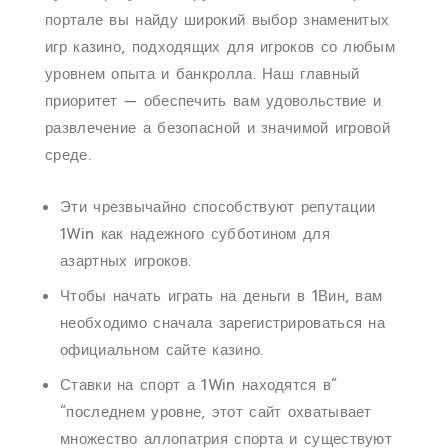
портале вы найду широкий выбор знаменитых
игр казино, подходящих для игроков со любым
уровнем опыта и банкролла. Наш главный
приоритет — обеспечить вам удовольствие и
развлечение а безопасной и значимой игровой
среде.
Эти чрезвычайно способствуют репутации
1Win как надежного субботином для
азартных игроков.
Чтобы начать играть на деньги в 1Вин, вам
необходимо сначала зарегистрироваться на
официальном сайте казино.
Ставки на спорт а 1Win находятся в”
“последнем уровне, этот сайт охватывает
множество аллопатрия спорта и существуют