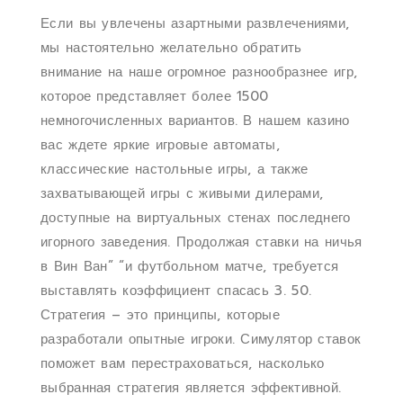
Если вы увлечены азартными развлечениями,
мы настоятельно желательно обратить
внимание на наше огромное разнообразнее игр,
которое представляет более 1500
немногочисленных вариантов. В нашем казино
вас ждете яркие игровые автоматы,
классические настольные игры, а также
захватывающей игры с живыми дилерами,
доступные на виртуальных стенах последнего
игорного заведения. Продолжая ставки на ничья
в Вин Ван” “и футбольном матче, требуется
выставлять коэффициент спасась 3. 50.
Стратегия – это принципы, которые
разработали опытные игроки. Симулятор ставок
поможет вам перестраховаться, насколько
выбранная стратегия является эффективной.