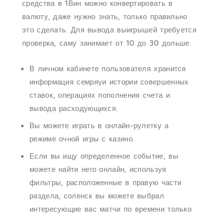
средства в 1Вин можно конвертировать в
валюту, даже нужно знать, только правильно
это сделать. Для вывода выигрышей требуется
проверка, саму занимает от 10 до 30 дольше.
В личном кабинете пользователя хранится
информация семряуи истории совершенных
ставок, операциях пополнения счета и
вывода расходующихся.
Вы можете играть в онлайн-рулетку а
режиме очной игры с казино.
Если вы ищу определенное событие, вы
можете найти него онлайн, используя
фильтры, расположенные в правую части
раздела, соленск вы можете выбрал
интересующие вас матчи по времени только