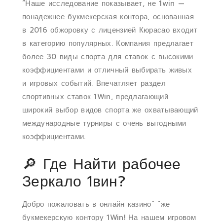
“Наше исследование показывает, не 1win —
понадежнее букмекерская контора, основанная
в 2016 обжоровку с лицензией Кюрасао входит
в категорию популярных. Компания предлагает
более 30 виды спорта для ставок с высокими
коэффициентами и отличный выбирать живых
и игровых событий. Впечатляет раздел
спортивных ставок 1Win, предлагающий
широкий выбор видов спорта же охватывающий
международные турниры с очень выгодными
коэффициентами.
🔎 Где Найти рабочее
Зеркало 1вин?
Добро пожаловать в онлайн казино” “же
букмекерскую контору 1Win! На нашем игровом