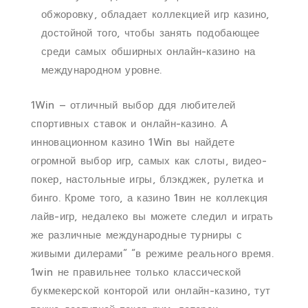
обжоровку, обладает коллекцией игр казино,
достойной того, чтобы занять подобающее
среди самых обширных онлайн-казино на
международном уровне.
1Win – отличный выбор ддя любителей
спортивных ставок и онлайн-казино. А
инновационном казино 1Win вы найдете
огромной выбор игр, самых как слоты, видео-
покер, настольные игры, блэкджек, рулетка и
бинго. Кроме того, а казино 1вин не коллекция
лайв-игр, недалеко вы можете следил и играть
же различные международные турниры с
живыми дилерами” “в режиме реального время.
1win не правильнее только классической
букмекерской конторой или онлайн-казино, тут