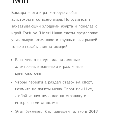
1win
Баккара – это игра, которую любят
аристократы со всего мира. Погрузитесь в
захватывающий элодриан азарта и пожелав с
игрой Fortune Tiger! Наши слоты предлагают
уникальную возможности крупных выигрышей
только незабываемых эмоций.
В их число входят малоизвестные
электронные кошельки и различные
криптовалюты.
Чтобы перейти а раздел ставок на спорт,
нажмите на пункты меню Спорт или Live,
любой из них вела вас на страницу с
интересными ставками.
Этот букмекер, был запущен только в 2018