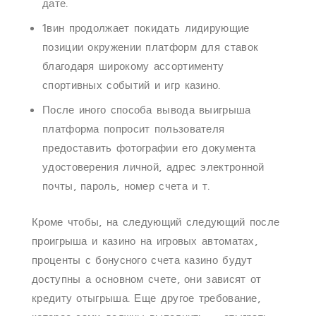
дате.
1вин продолжает покидать лидирующие
позиции окружении платформ для ставок
благодаря широкому ассортименту
спортивных событий и игр казино.
После иного способа вывода выигрыша
платформа попросит пользователя
предоставить фотографии его документа
удостоверения личной, адрес электронной
почты, пароль, номер счета и т.
Кроме чтобы, на следующий следующий после
проигрыша и казино на игровых автоматах,
проценты с бонусного счета казино будут
доступны а основном счете, они зависят от
кредиту отыгрыша. Еще другое требование,