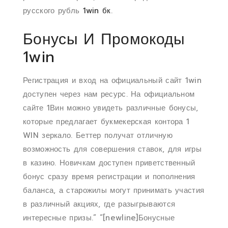
русского рубль
1win бк
.
Бонусы И Промокоды
1win
Регистрация и вход на официальный сайт 1win
доступен через нам ресурс. На официальном
сайте 1Вин можно увидеть различные бонусы,
которые предлагает букмекерская контора 1
WIN зеркало. Беттер получат отличную
возможность для совершения ставок, для игры
в казино. Новичкам доступен приветственный
бонус сразу время регистрации и пополнения
баланса, а старожилы могут принимать участия
в различный акциях, где разыгрываются
интересные призы.” “[newline]Бонусные