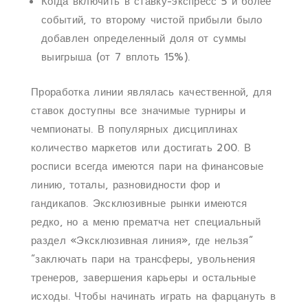
Когда включить в ставку-экспресс 5 и более
событий, то второму чистой прибыли было
добавлен определенный доля от суммы
выигрыша (от 7 вплоть 15%).
Проработка линии являлась качественной, для
ставок доступны все значимые турниры и
чемпионаты. В популярных дисциплинах
количество маркетов или достигать 200. В
росписи всегда имеются пари на финансовые
линию, тоталы, разновидности фор и
гандикапов. Эксклюзивные рынки имеются
редко, но а меню прематча нет специальный
раздел «Эксклюзивная линия», где нельзя”
“заключать пари на трансферы, увольнения
тренеров, завершения карьеры и остальные
исходы. Чтобы начинать играть на фарцануть в